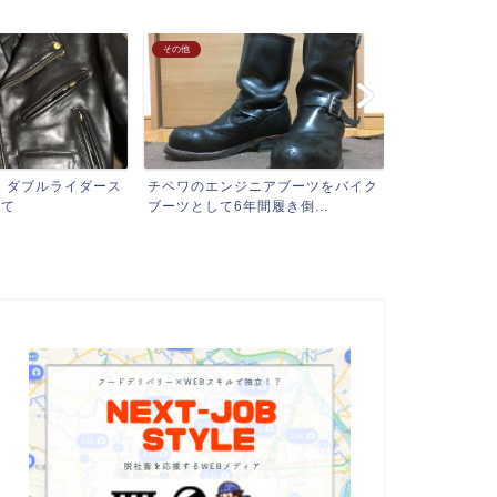
まとめ
【東京都】
ニアブーツをバイク
【死ぬ前に一度は走りたい!!】バイ
【関東(東京
履き倒...
クで日本中走り回ってる...
圏ナイトツーリ