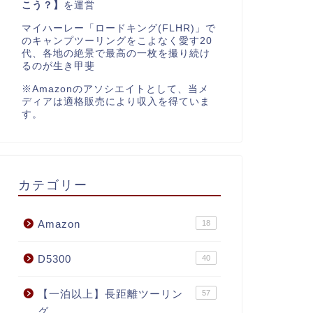
こう？】
を運営
マイハーレー「ロードキング(FLHR)」で
のキャンプツーリングをこよなく愛す20
代、各地の絶景で最高の一枚を撮り続け
るのが生き甲斐
※Amazonのアソシエイトとして、当メ
ディアは適格販売により収入を得ていま
す。
カテゴリー
Amazon
18
D5300
40
【一泊以上】長距離ツーリン
57
グ