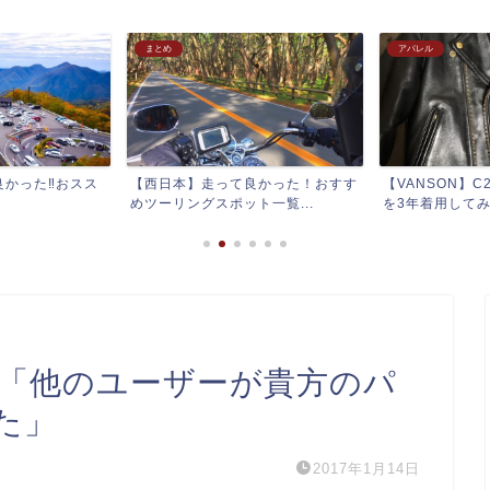
アパレル
その他
良かった！おすす
【VANSON】C2 ダブルライダース
チペワのエンジ
一覧...
を3年着用してみて
ブーツとして6年間
ール「他のユーザーが貴方のパ
た」
2017年1月14日