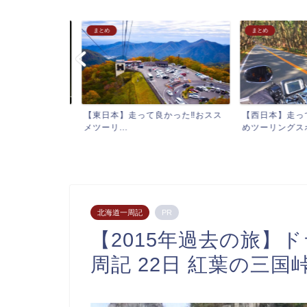
まとめ
まとめ
、千葉)】首都
【東日本】走って良かった‼︎おスス
【西日本】走って
...
メツーリ...
めツーリングスポット
北海道一周記
PR
【2015年過去の旅】
周記 22日 紅葉の三国