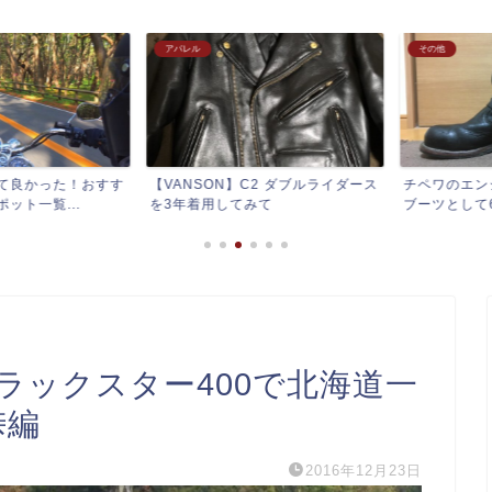
アパレル
その他
良かった！おすす
【VANSON】C2 ダブルライダース
チペワのエンジ
一覧...
を3年着用してみて
ブーツとして6年間
ドラックスター400で北海道一
峠編
2016年12月23日