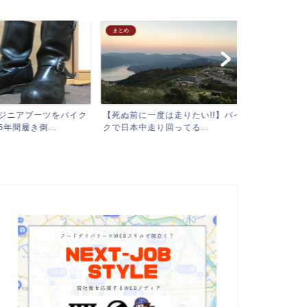
まとめ
【東京都】
ニアブーツをバイク
【死ぬ前に一度は走りたい!!】バイ
【関東(東京
履き倒...
クで日本中走り回ってる...
圏ナイトツーリ