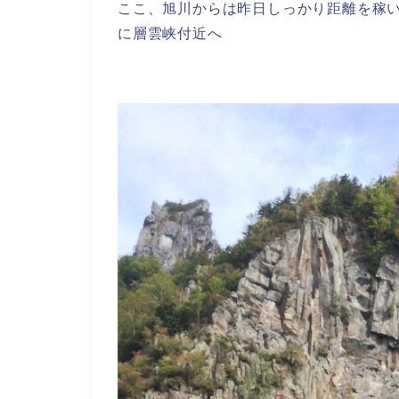
ここ、旭川からは昨日しっかり距離を稼
に層雲峡付近へ