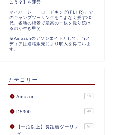
こう？】
を運営
マイハーレー「ロードキング(FLHR)」で
のキャンプツーリングをこよなく愛す20
代、各地の絶景で最高の一枚を撮り続け
るのが生き甲斐
※Amazonのアソシエイトとして、当メ
ディアは適格販売により収入を得ていま
す。
カテゴリー
Amazon
18
D5300
40
【一泊以上】長距離ツーリン
57
グ