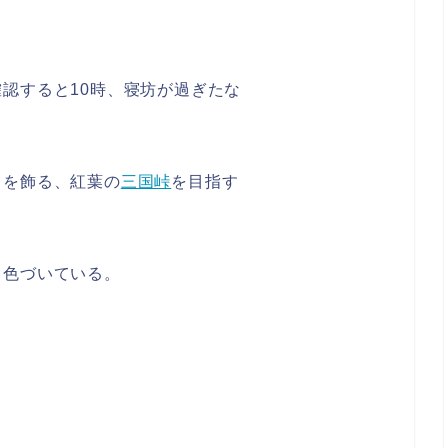
確認すると10時、寝坊が過ぎたな
レを飾る、紅葉の
三国峠
を目指す
く色づいている。