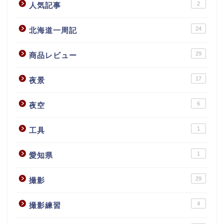
2
人気記事
24
北海道一周記
29
商品レビュー
17
夜景
6
夜空
1
工具
1
愛知県
29
撮影
4
撮影練習