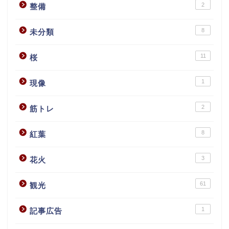
2
整備
8
未分類
11
桜
1
現像
2
筋トレ
8
紅葉
3
花火
61
観光
1
記事広告