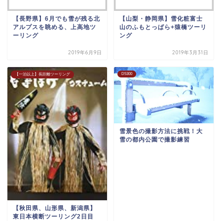
【長野県】6月でも雪が残る北
【山梨・静岡県】雪化粧富士
アルプスを眺める、上高地ツ
山のふもとっぱら+猿橋ツーリ
ーリング
ング
2019年6月9日
2019年3月31日
D5300
【一泊以上】長距離ツーリング
雪景色の撮影方法に挑戦！大
雪の都内公園で撮影練習
【秋田県、山形県、新潟県】
東日本横断ツーリング2日目