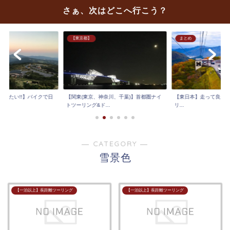
さぁ、次はどこへ行こう？
【東京都】
まとめ
走りたい!!】バイクで日
【関東(東京、神奈川、千葉)】首都圏ナイ
【東日本】走って良かっ
.
トツーリング&ド...
リ...
― CATEGORY ―
雪景色
【一泊以上】長距離ツーリング
【一泊以上】長距離ツーリング